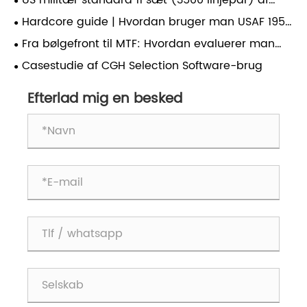
US militær standard 11 sæt (3500 linjepar) af
kvalitativ ændring i fremtidig optisk fremstilling?
ultrahøj opløsning testmål: en
Hardcore guide | Hvordan bruger man USAF 1951
nøgleverifikationsstandard for den sande
korrekt til at kalibrere optisk systemopløsning?
Fra bølgefront til MTF: Hvordan evaluerer man
opløsningsevne af high-end linser.
fuldt ud et optisk system?
Casestudie af CGH Selection Software-brug
Efterlad mig en besked