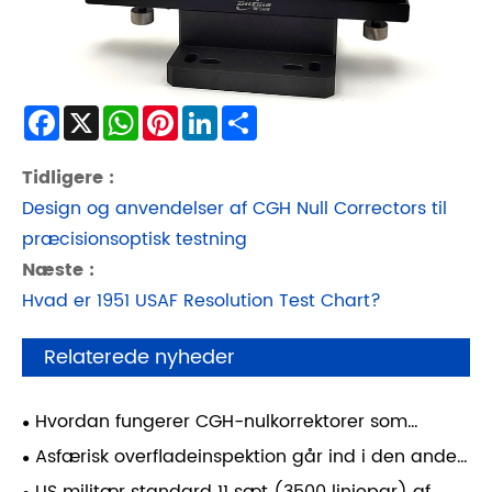
Facebook
X
WhatsApp
Pinterest
LinkedIn
Share
Tidligere :
Design og anvendelser af CGH Null Correctors til
præcisionsoptisk testning
Næste :
Hvad er 1951 USAF Resolution Test Chart?
Relaterede nyheder
Hvordan fungerer CGH-nulkorrektorer som
diffraktive nullinser (DNL) for at muliggøre
Asfærisk overfladeinspektion går ind i den anden
aspheretestning med høj præcision?
æra: Hvordan definerer effektivitet livslinjen for