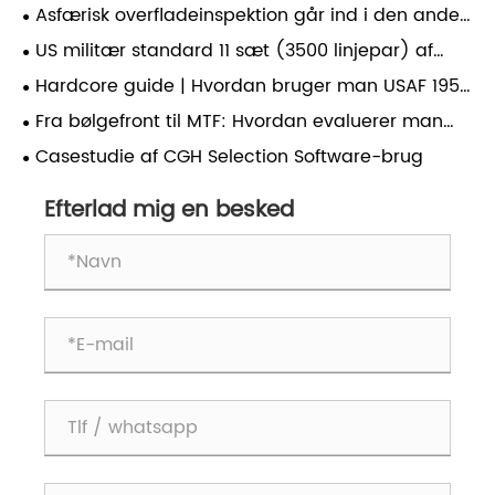
diffraktive nullinser (DNL) for at muliggøre
Asfærisk overfladeinspektion går ind i den anden
aspheretestning med høj præcision?
æra: Hvordan definerer effektivitet livslinjen for
US militær standard 11 sæt (3500 linjepar) af
kvalitativ ændring i fremtidig optisk fremstilling?
ultrahøj opløsning testmål: en
Hardcore guide | Hvordan bruger man USAF 1951
nøgleverifikationsstandard for den sande
korrekt til at kalibrere optisk systemopløsning?
Fra bølgefront til MTF: Hvordan evaluerer man
opløsningsevne af high-end linser.
fuldt ud et optisk system?
Casestudie af CGH Selection Software-brug
Efterlad mig en besked