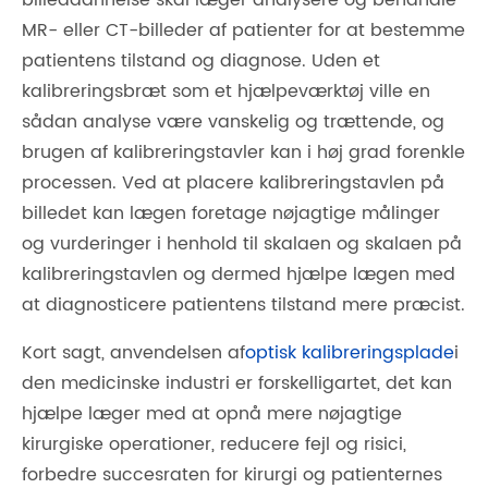
billeddannelse skal læger analysere og behandle
MR- eller CT-billeder af patienter for at bestemme
patientens tilstand og diagnose. Uden et
kalibreringsbræt som et hjælpeværktøj ville en
sådan analyse være vanskelig og trættende, og
brugen af ​​kalibreringstavler kan i høj grad forenkle
processen. Ved at placere kalibreringstavlen på
billedet kan lægen foretage nøjagtige målinger
og vurderinger i henhold til skalaen og skalaen på
kalibreringstavlen og dermed hjælpe lægen med
at diagnosticere patientens tilstand mere præcist.
Kort sagt, anvendelsen af
optisk kalibreringsplade
i
den medicinske industri er forskelligartet, det kan
hjælpe læger med at opnå mere nøjagtige
kirurgiske operationer, reducere fejl og risici,
forbedre succesraten for kirurgi og patienternes