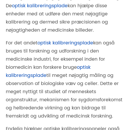
De
optisk kalibreringsplade
kan hjælpe disse
enheder med at udføre den mest nøjagtige
kalibrering og dermed sikre præcisionen og
nøjagtigheden af ​​medicinske billeder.
For det andet
optisk kalibreringsplade
kan også
bruges til forskning og udforskning i den
medicinske industri, for eksempel inden for
biomedicin kan forskere bruge
optisk
kalibreringsplade
til meget nøjagtig måling og
observation af biologiske væv og celler. Dette er
meget nyttigt til studiet af menneskets
organstruktur, mekanismen for sygdomsforekomst
og helbredende virkning og kan bidrage til
fremskridt og udvikling af medicinsk forskning.
Endelig hjælper optiske kalibreringspaneler også