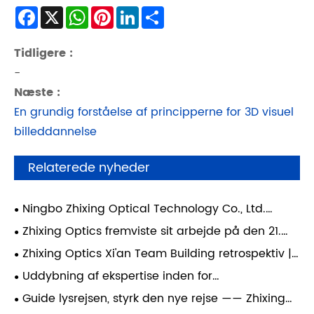
Facebook
X
WhatsApp
Pinterest
LinkedIn
Share
Tidligere :
-
Næste :
En grundig forståelse af principperne for 3D visuel
billeddannelse
Relaterede nyheder
Ningbo Zhixing Optical Technology Co., Ltd.
deltog i formuleringen af ​​den nationale standard,
Zhixing Optics fremviste sit arbejde på den 21.
"Optik og fotonik - Optiske komponenter -
nationale konference om optisk testning: Et ph.d.-
Zhixing Optics Xi'an Team Building retrospektiv |
Testmetoder for geometriske parametre for
team fokuserede på fuldkædeanvendelse af CGH
At krydse Chang'ans bjerge og floder, forenes for
komplekse buede optiske overflader", som officielt
Uddybning af ekspertise inden for
(Chemical High-Glow) teknologi, hvilket styrker
at begive sig ud på en ny rejse
implementeres den 1. juni.
ultrapræcisionsmåling og fremme af et nyt
transformationen af ​​hårdteknologiske industrier.
Guide lysrejsen, styrk den nye rejse —— Zhixing
industriøkosystem: Panasonic UA3P-team besøger
Optics samarbejder med den nye