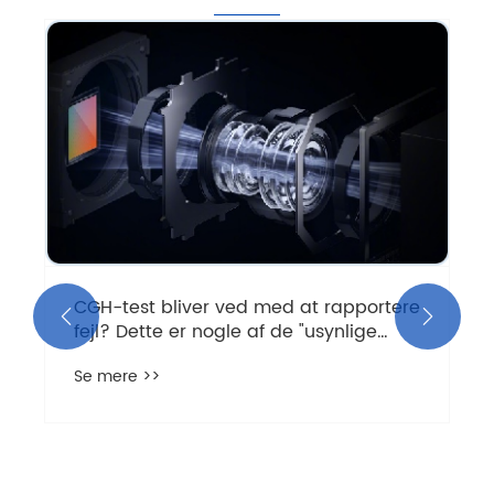
CGH-test bliver ved med at rapportere


fejl? Dette er nogle af de "usynlige
mordere", du kan støde på hver dag.
Se mere >>