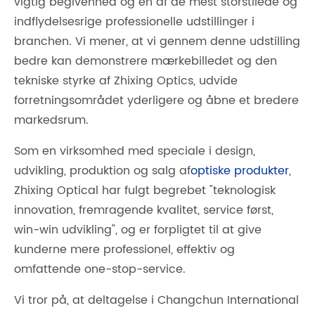
vigtig begivenhed og en af ​​de mest storstilede og
indflydelsesrige professionelle udstillinger i
branchen. Vi mener, at vi gennem denne udstilling
bedre kan demonstrere mærkebilledet og den
tekniske styrke af Zhixing Optics, udvide
forretningsområdet yderligere og åbne et bredere
markedsrum.
Som en virksomhed med speciale i design,
udvikling, produktion og salg af
optiske produkter
,
Zhixing Optical har fulgt begrebet "teknologisk
innovation, fremragende kvalitet, service først,
win-win udvikling", og er forpligtet til at give
kunderne mere professionel, effektiv og
omfattende one-stop-service.
Vi tror på, at deltagelse i Changchun International