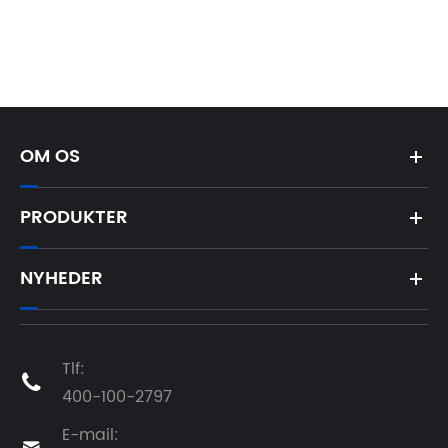
OM OS
PRODUKTER
NYHEDER
Tlf:

400-100-2797
E-mail: